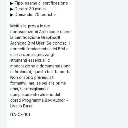
▶︎ Tipo: esame di certificazione
▶︎ Durata: 30 minuti
▶︎ Domande: 20 teoriche
Metti alla prova le tue
conoscenze di Archicad e ottieni
la certificazione Graphisoft
Archicad BIM User! Se conosci i
concetti fondamentali del BIM e
utilizzi con sicurezza gli
strumenti essenziali di
modellazione e documentazione
di Archicad, questo test fa per te.
Non ci sono prerequisiti
formativi, ma, se sei alle prime
armi, ti consigliamo il
completamento almeno del
corso Programma BIM Author -
Livello Base.
Course
ITA-CE-101
code