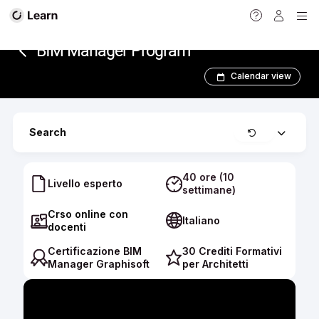
<
BIM Manager Program­­
Calendar view
Clear
Search
Expand
40 ore (10
Livello esperto
settimane)
Crso online con
Italiano
docenti
Certificazione BIM
30 Crediti Formativi
Manager Graphisoft
per Architetti