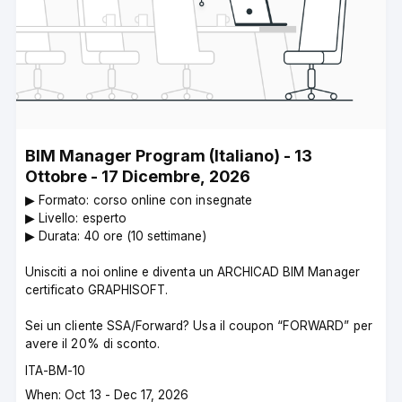
BIM Manager Program (Italiano) - 13
Ottobre - 17 Dicembre, 2026
▶︎ Formato: corso online con insegnate
▶︎ Livello: esperto
▶︎ Durata: 40 ore (10 settimane)
Unisciti a noi online e diventa un ARCHICAD BIM Manager
certificato GRAPHISOFT.
Sei un cliente SSA/Forward? Usa il coupon “FORWARD” per
avere il 20% di sconto.
Course
ITA-BM-10
code
Course
When: Oct 13 - Dec 17, 2026