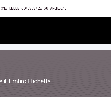
Skip
IONE DELLE CONOSCENZE SU ARCHICAD
to
content
e il Timbro Etichetta
a