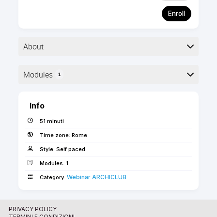
Enroll
About
Registrazione del webinar dedicato ai metodi e alle
Modules
1
tecniche per gestire al meglio la Libreria di
Archicad
Here is the course outline:
Info
51 minuti
Time zone:
Rome
Style:
Self paced
Modules:
1
Webinar ARCHICLUB
Category:
PRIVACY POLICY
TERMINI E CONDIZIONI